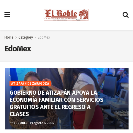
Home
Category
EdoMex
EdoMex
ATIZAPÁN DE ZARAGOZA
GOBIERNO DE ATIZAPÁN APOYA LA
ECONOMÍA FAMILIAR CON SERVICIOS
GRATUITOS ANTE EL REGRESO A
CLASES
BY
EL ROBLE
agosto 6, 2026