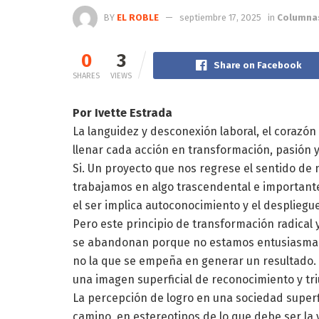
BY
EL ROBLE
septiembre 17, 2025
in
Columna
0
3
Share on Facebook
SHARES
VIEWS
Por Ivette Estrada
La languidez y desconexión laboral, el corazón 
llenar cada acción en transformación, pasión y
Si. Un proyecto que nos regrese el sentido de
trabajamos en algo trascendental e importan
el ser implica autoconocimiento y el desplieg
Pero este principio de transformación radical y
se abandonan porque no estamos entusiasmado
no la que se empeña en generar un resultado. 
una imagen superficial de reconocimiento y tri
La percepción de logro en una sociedad superfi
camino, en estereotipos de lo que debe ser la vi