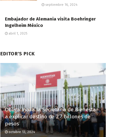
septiembre 16, 2024
Embajador de Alemania visita Boehringer
Ingelheim México
abril 1, 2025
EDITOR'S PICK
Obliga Inai a la Secretaría de Bienestar
a explicar destino de 2.7 billones de
pesos
octubre 13, 2024