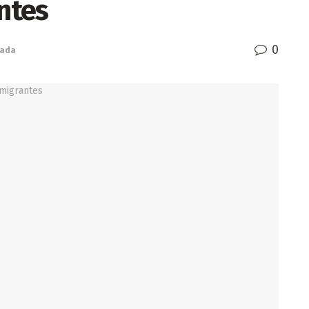
antes
0
tada