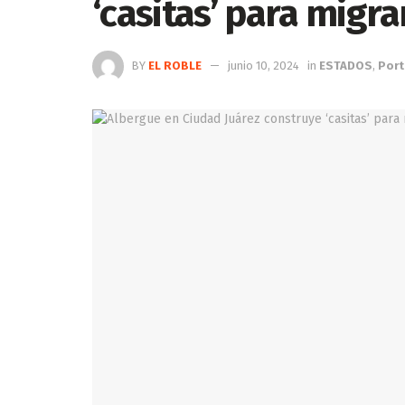
‘casitas’ para migr
BY
EL ROBLE
junio 10, 2024
in
ESTADOS
,
Por