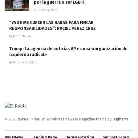
por la guerra o ser LGBTI
enero 4, 2025
“YA SE ME CUECEN LAS HABAS PARA FINCAR
RESPONSABILIDADES”: RACIEL PÉREZ CRUZ
junio 26, 2025
Trump: La agencia de noticias AP es una «organización de
izquierda radical»
febrero 21, 2025
© 2026
JNews
- Premium WordPress news & magazine theme by
Jegtheme
.
Buy JNews
Landing Page
Documentation
Support Forum