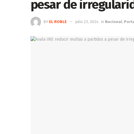
pesar de irregular
BY
EL ROBLE
julio 23, 2024
in
Nacional
,
Port