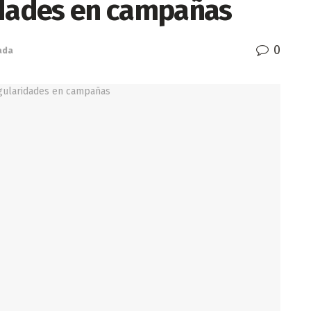
idades en campañas
0
ada