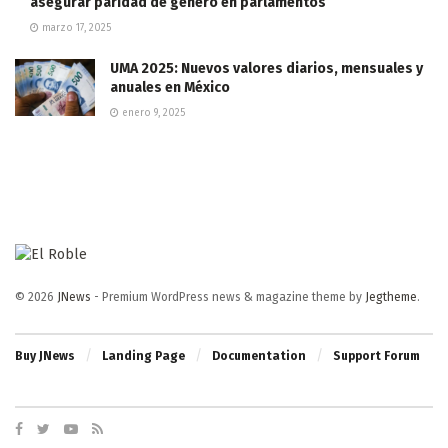
asegurar paridad de género en parlamentos
marzo 17, 2025
UMA 2025: Nuevos valores diarios, mensuales y
anuales en México
enero 9, 2025
© 2026
JNews
- Premium WordPress news & magazine theme by
Jegtheme
.
Buy JNews
Landing Page
Documentation
Support Forum