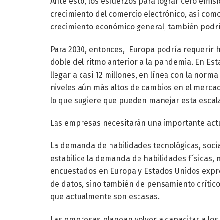
Ante esto, los esfuerzos para lograr cero emisi
crecimiento del comercio electrónico, así como 
crecimiento económico general, también podr
Para 2030, entonces, Europa podría requerir ha
doble del ritmo anterior a la pandemia. En Est
llegar a casi 12 millones, en línea con la no
niveles aún más altos de cambios en el mercad
lo que sugiere que pueden manejar esta escala 
Las empresas necesitarán una importante actu
La demanda de habilidades tecnológicas, soci
estabilice la demanda de habilidades físicas, 
encuestados en Europa y Estados Unidos expre
de datos, sino también de pensamiento crítico
que actualmente son escasas.
Las empresas planean volver a capacitar a los