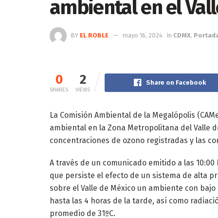
ambiental en el Val
BY
EL ROBLE
mayo 16, 2024
in
CDMX
,
Portad
0
2
Share on Facebook
SHARES
VIEWS
La Comisión Ambiental de la Megalópolis (CAMe
ambiental en la Zona Metropolitana del Valle d
concentraciones de ozono registradas y las co
A través de un comunicado emitido a las 10:00 
que persiste el efecto de un sistema de alta pr
sobre el Valle de México un ambiente con baj
hasta las 4 horas de la tarde, así como radia
promedio de 31ºC.