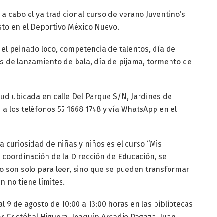
 a cabo el ya tradicional curso de verano Juventino’s
osto en el Deportivo México Nuevo.
del peinado loco, competencia de talentos, día de
s de lanzamiento de bala, día de pijama, tormento de
tud ubicada en calle Del Parque S/N, Jardines de
a los teléfonos 55 1668 1748 y vía WhatsApp en el
a curiosidad de niñas y niños es el curso “Mis
la coordinación de la Dirección de Educación, se
no son solo para leer, sino que se pueden transformar
 no tiene límites.
al 9 de agosto de 10:00 a 13:00 horas en las bibliotecas
r Cristóbal Higuera, Joaquín Arcadio Pagaza, Juan