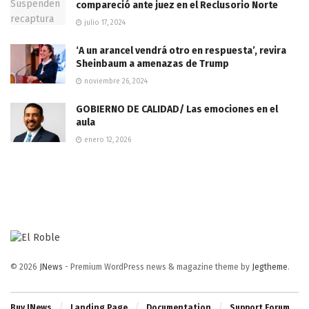
compareció ante juez en el Reclusorio Norte
julio 17, 2024
‘A un arancel vendrá otro en respuesta’, revira
Sheinbaum a amenazas de Trump
noviembre 26, 2024
GOBIERNO DE CALIDAD/ Las emociones en el
aula
enero 12, 2026
© 2026
JNews
- Premium WordPress news & magazine theme by
Jegtheme
.
Buy JNews
Landing Page
Documentation
Support Forum