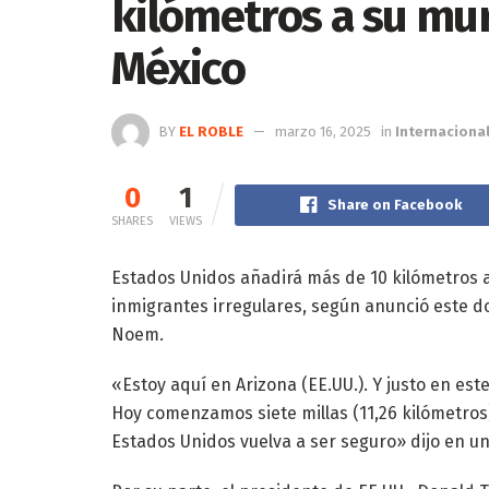
kilómetros a su mur
México
BY
EL ROBLE
marzo 16, 2025
in
Internaciona
0
1
Share on Facebook
SHARES
VIEWS
Estados Unidos añadirá más de 10 kilómetros a
inmigrantes irregulares, según anunció este do
Noem.
«Estoy aquí en Arizona (EE.UU.). Y justo en es
Hoy comenzamos siete millas (11,26 kilómetro
Estados Unidos vuelva a ser seguro» dijo en u