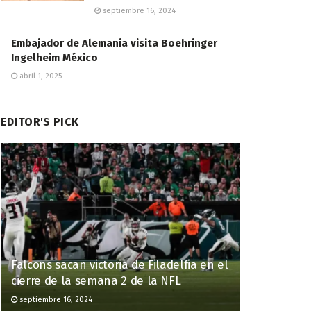
septiembre 16, 2024
Embajador de Alemania visita Boehringer
Ingelheim México
abril 1, 2025
EDITOR'S PICK
Falcons sacan victoria de Filadelfia en el
cierre de la semana 2 de la NFL
septiembre 16, 2024