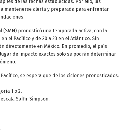
ués de las fechas establecidas. Por ello, las
n a mantenerse alerta y preparada para enfrentar
nundaciones.
al (SMN) pronosticó una temporada activa, con la
en el Pacífico y de 20 a 23 en el Atlántico. Sin
n directamente en México. En promedio, el país
y lugar de impacto exactos sólo se podrán determinar
enómeno.
acífico, se espera que de los ciclones pronosticados:
ría 1 o 2.
a escala Saffir-Simpson.
.