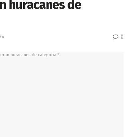
an huracanes de
0
da