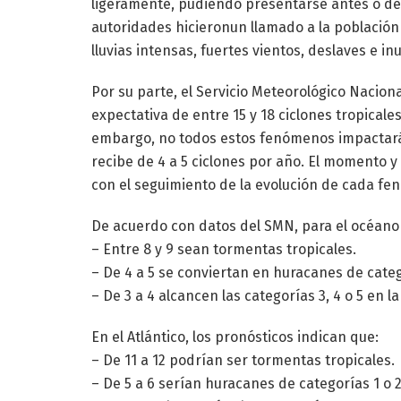
ligeramente, pudiendo presentarse antes o desp
autoridades hicieronun llamado a la població
lluvias intensas, fuertes vientos, deslaves e i
Por su parte, el Servicio Meteorológico Nacion
expectativa de entre 15 y 18 ciclones tropicales 
embargo, no todos estos fenómenos impactará
recibe de 4 a 5 ciclones por año. El momento 
con el seguimiento de la evolución de cada f
De acuerdo con datos del SMN, para el océano P
– Entre 8 y 9 sean tormentas tropicales.
– De 4 a 5 se conviertan en huracanes de catego
– De 3 a 4 alcancen las categorías 3, 4 o 5 en l
En el Atlántico, los pronósticos indican que:
– De 11 a 12 podrían ser tormentas tropicales.
– De 5 a 6 serían huracanes de categorías 1 o 2