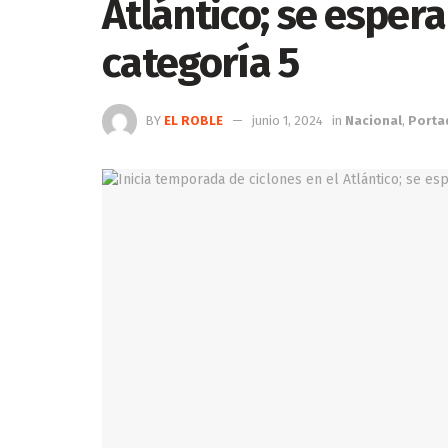
Atlántico; se esper
categoría 5
BY
EL ROBLE
junio 1, 2024
in
Nacional
,
Porta