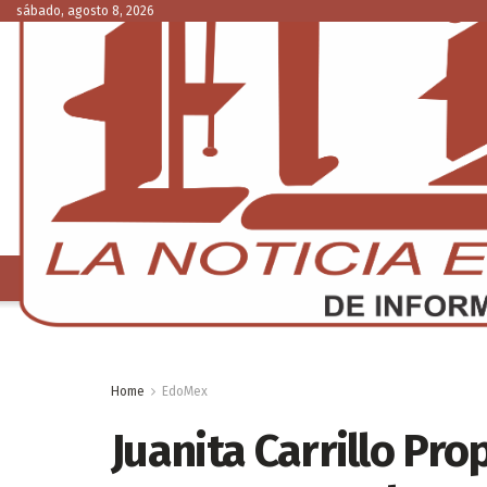
sábado, agosto 8, 2026
NACIONAL
C
Home
EdoMex
Juanita Carrillo Pr