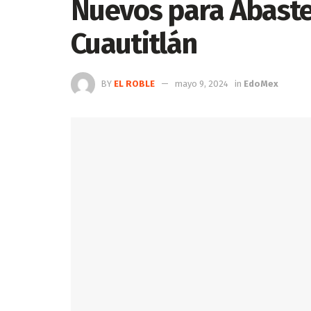
Nuevos para Abaste
Cuautitlán
BY
EL ROBLE
mayo 9, 2024
in
EdoMex