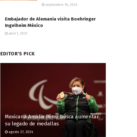
septiembre 16, 2024
Embajador de Alemania visita Boehringer
Ingelheim México
abril 1, 2025
EDITOR'S PICK
Mexicana Amalia Pérez busca aumentar
su legado de medallas
agosto 27, 2024