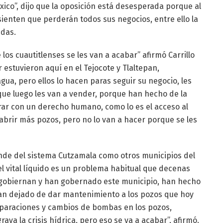
ico”, dijo que la oposición está desesperada porque al
sienten que perderán todos sus negocios, entre ello la
idas.
los cuautitlenses se les van a acabar” afirmó Carrillo
r estuvieron aquí en el Tejocote y Tlaltepan,
gua, pero ellos lo hacen paras seguir su negocio, les
ue luego les van a vender, porque han hecho de la
crar con un derecho humano, como lo es el acceso al
abrir más pozos, pero no lo van a hacer porque se les
pende del sistema Cutzamala como otros municipios del
del vital líquido es un problema habitual que decenas
 gobiernan y han gobernado este municipio, han hecho
han dejado de dar mantenimiento a los pozos que hoy
eparaciones y cambios de bombas en los pozos,
ava la crisis hídrica, pero eso se va a acabar”, afirmó.