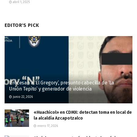
abril 1, 2025
EDITOR'S PICK
Procesan a ‘El Gregory’, presunto cabecilla de ‘La
Unión Tepito’ y generador de violencia
junio 22, 2026
«Huachicol» en CDMX: detectan toma en local de
la alcaldía Azcapotzalco
enero 17, 2026