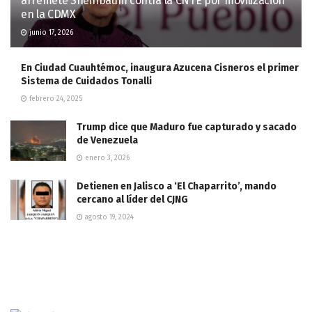
arremete Sheinbaum contra la CNTE por movilización
en la CDMX
junio 17, 2026
En Ciudad Cuauhtémoc, inaugura Azucena Cisneros el primer
Sistema de Cuidados Tonalli
febrero 24, 2025
Trump dice que Maduro fue capturado y sacado
de Venezuela
enero 3, 2026
Detienen en Jalisco a ‘El Chaparrito’, mando
cercano al líder del CJNG
agosto 19, 2024