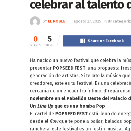
celebrar al talento
BY
EL ROBLE
agosto 27, 2025
in
Uncategori
0
5
Share on Facebook
SHARES
VIEWS
Ha nacido un nuevo festival que celebra la mú
presentar
POPSEED FEST
, una propuesta fres
generación de artistas. Si te late la música q
creadores, este es tu festival. Es una celebrac
cercanía de un encuentro íntimo. ¡Prepárense 
noviembre en el Pabellón Oeste del Palacio d
Un
Line Up
que es una bomba Pop
El cartel de
POPSEED FEST
está lleno de energ
desde el
flow
que te pone a bailar, baladas pop
ranchera, este festival es un festín musical. Aq