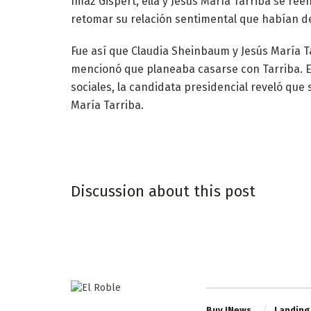
Ímaz Gispert, ella y Jesús María Tarriba se ree
retomar su relación sentimental que habían de
Fue así que Claudia Sheinbaum y Jesús María T
mencionó que planeaba casarse con Tarriba. E
sociales, la candidata presidencial reveló qu
María Tarriba.
Discussion about this post
Buy JNews
Landing