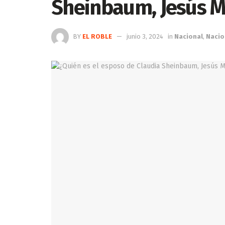
Sheinbaum, Jesús M
BY
EL ROBLE
junio 3, 2024
in
Nacional
,
Nacio