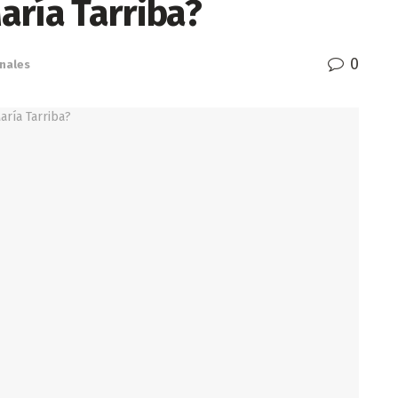
aría Tarriba?
0
nales