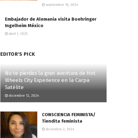
septiembre 16, 2024
Embajador de Alemania visita Boehringer
Ingelheim México
abril 1, 2025
EDITOR'S PICK
No te pierdas la gran aventura de Hot
Wheels City Experience en la Carpa
Satélite
diciembre 12, 2024
CONSCIENCIA FEMINISTA/
Tiendita feminista
diciembre 2, 2024