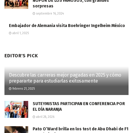
NOPOR DE LOS FAMOSOS, con grandes
sorpresas
septiembre 16, 2024
Embajador de Alemania visita Boehringer Ingelheim México
abril 1, 2025
EDITOR'S PICK
Descubre las carreras mejor pagadas en 2025 y cómo
prepararte para estudiarlas exitosamente
febrero 21, 2025
SUTEYMISTAS PARTICIPAN EN CONFERENCIA POR
EL DÍA NARANJA
abril 28, 2026
Pato O’Ward brilla en los test de Abu Dhabi de F1