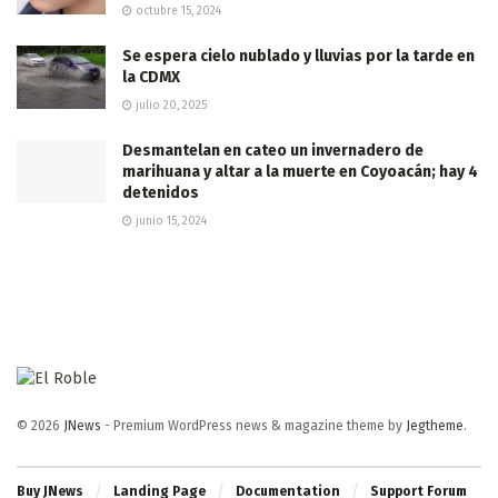
octubre 15, 2024
Se espera cielo nublado y lluvias por la tarde en
la CDMX
julio 20, 2025
Desmantelan en cateo un invernadero de
marihuana y altar a la muerte en Coyoacán; hay 4
detenidos
junio 15, 2024
© 2026
JNews
- Premium WordPress news & magazine theme by
Jegtheme
.
Buy JNews
Landing Page
Documentation
Support Forum