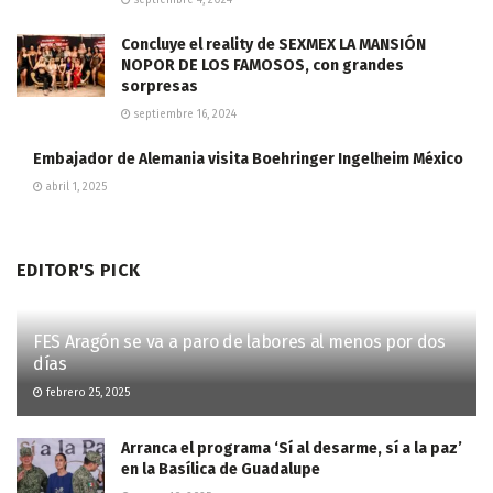
septiembre 4, 2024
Concluye el reality de SEXMEX LA MANSIÓN
NOPOR DE LOS FAMOSOS, con grandes
sorpresas
septiembre 16, 2024
Embajador de Alemania visita Boehringer Ingelheim México
abril 1, 2025
EDITOR'S PICK
FES Aragón se va a paro de labores al menos por dos
días
febrero 25, 2025
Arranca el programa ‘Sí al desarme, sí a la paz’
en la Basílica de Guadalupe