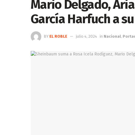
Mario Delgado, Ari
García Harfuch a su
BY
EL ROBLE
julio 4, 2024
in
Nacional
,
Porta