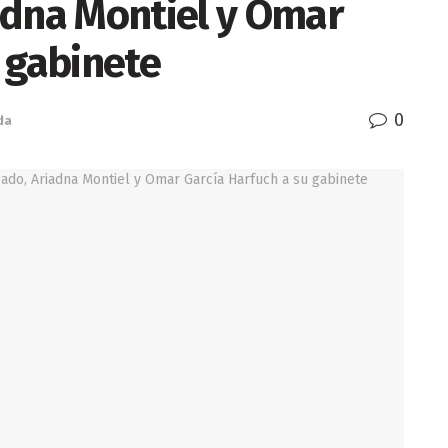
adna Montiel y Omar
 gabinete
0
da