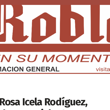
DMX
EDOMEX
ECONOMÍA
INTERNACIONAL
DEPORTE
osa Icela Rodíguez,