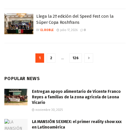
Llega la 2ª edición del Speed Fest con la
Súper Copa Roshfrans
BY
EL ROBLE
julio 17, 2026
0
1
2
…
126
POPULAR NEWS
Entregan apoyo alimentario de Vicente Franco
Reyes a familias de la zona agrícola de Leona
Vicario
noviembre 30, 2025
LA MANSIÓN SEXMEX: el primer reality show xxx
en Latinoamérica