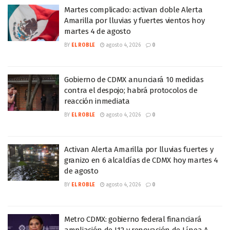
Martes complicado: activan doble Alerta
Amarilla por lluvias y fuertes vientos hoy
martes 4 de agosto
BY
EL ROBLE
agosto 4, 2026
0
Gobierno de CDMX anunciará 10 medidas
contra el despojo; habrá protocolos de
reacción inmediata
BY
EL ROBLE
agosto 4, 2026
0
Activan Alerta Amarilla por lluvias fuertes y
granizo en 6 alcaldías de CDMX hoy martes 4
de agosto
BY
EL ROBLE
agosto 4, 2026
0
Metro CDMX: gobierno federal financiará
ampliación de L12 y renovación de Línea A,