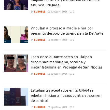
anuncia Brugada
BY
EL ROBLE
agosto 4, 2026
0
Vinculan a proceso a madre e hija por
presunto despojo de vivienda en la Del Valle
BY
EL ROBLE
agosto 4, 2026
0
Caen cinco durante cateo en Tlalpan;
decomisan marihuana, cocaína y
metanfetamina en Pedregal de San Nicolás
BY
EL ROBLE
agosto 4, 2026
0
Estudiantes aceptados en la UNAM se
rebelan: Inician amparos contra el examen
de control
BY
EL ROBLE
agosto 4, 2026
0