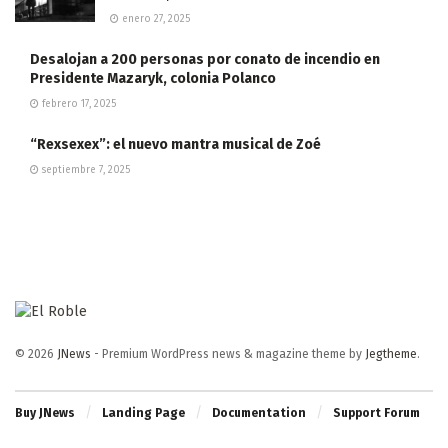
enero 27, 2025
Desalojan a 200 personas por conato de incendio en
Presidente Mazaryk, colonia Polanco
febrero 17, 2025
“Rexsexex”: el nuevo mantra musical de Zoé
septiembre 7, 2025
© 2026
JNews
- Premium WordPress news & magazine theme by
Jegtheme
.
Buy JNews
Landing Page
Documentation
Support Forum