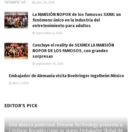
julio 30, 2024
La MANSIÓN NOPOR de los famosos SXMX: un
fenómeno único en la industria del
entretenimiento para adultos
septiembre 4, 2024
Concluye el reality de SEXMEX LA MANSIÓN
NOPOR DE LOS FAMOSOS, con grandes
sorpresas
septiembre 16, 2024
Embajador de Alemania visita Boehringer Ingelheim México
abril 1, 2025
EDITOR'S PICK
Una alianza poderosa: Dreame Technology presenta a
Cristiano Ronaldo como su nuevo Embajador Global de