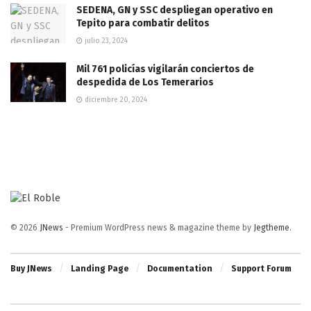
SEDENA, GN y SSC despliegan operativo en
Tepito para combatir delitos
julio 23, 2024
Mil 761 policías vigilarán conciertos de
despedida de Los Temerarios
diciembre 20, 2024
© 2026
JNews
- Premium WordPress news & magazine theme by
Jegtheme
.
Buy JNews
Landing Page
Documentation
Support Forum