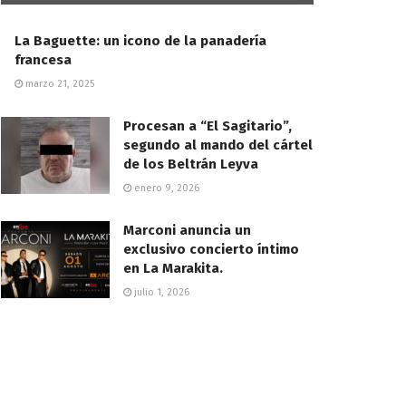
La Baguette: un icono de la panadería
francesa
marzo 21, 2025
Procesan a “El Sagitario”,
segundo al mando del cártel
de los Beltrán Leyva
enero 9, 2026
Marconi anuncia un
exclusivo concierto íntimo
en La Marakita.
julio 1, 2026