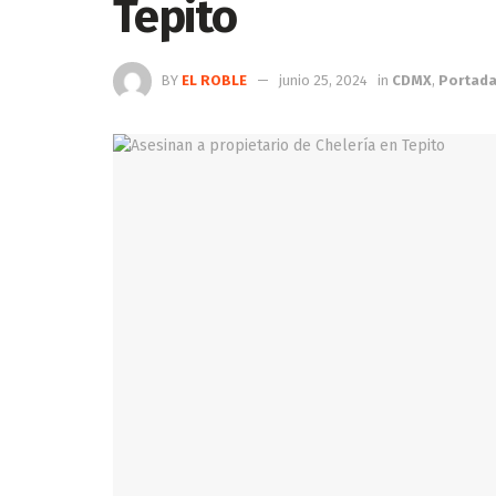
Tepito
BY
EL ROBLE
junio 25, 2024
in
CDMX
,
Portad