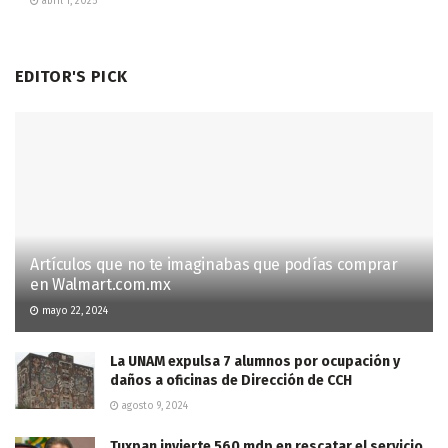
abril 1, 2025
EDITOR'S PICK
Artículos que no te imaginabas que podías comprar
en Walmart.com.mx
mayo 22, 2024
La UNAM expulsa 7 alumnos por ocupación y
daños a oficinas de Dirección de CCH
agosto 9, 2024
Tuxpan invierte 560 mdp en rescatar el servicio