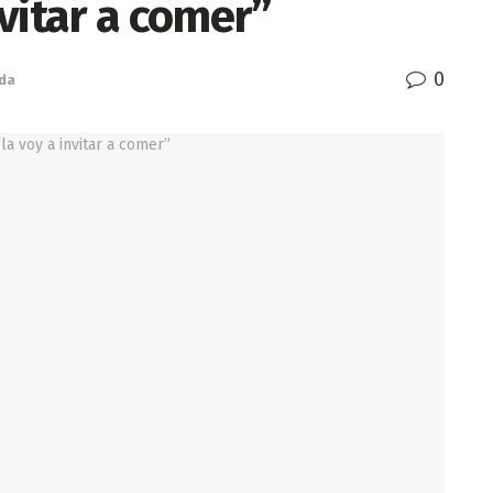
nvitar a comer”
0
da