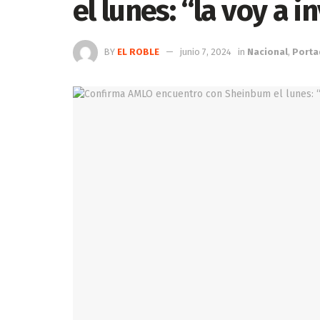
el lunes: “la voy a i
BY
EL ROBLE
junio 7, 2024
in
Nacional
,
Porta