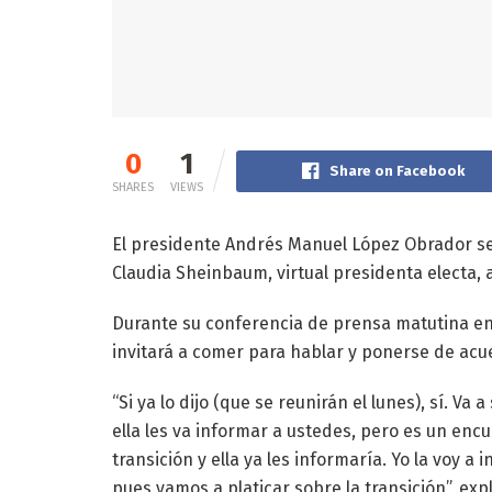
0
1
Share on Facebook
SHARES
VIEWS
El presidente Andrés Manuel López Obrador se 
Claudia Sheinbaum, virtual presidenta electa, 
Durante su conferencia de prensa matutina en 
invitará a comer para hablar y ponerse de acue
“Si ya lo dijo (que se reunirán el lunes), sí. V
ella les va informar a ustedes, pero es un enc
transición y ella ya les informaría. Yo la voy 
pues vamos a platicar sobre la transición”, expl