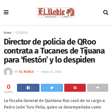
Home
ESTADOS
Director de policía de QRoo
contrata a Tucanes de Tijuana
para ‘fiestón’ y lo despiden
BY
EL ROBLE
mayo 21, 2024
0
SHARES
La Fiscalía General de Quintana Roo cesó de su cargo a
Pedro León Toro Peña, quien se desempeñaba como