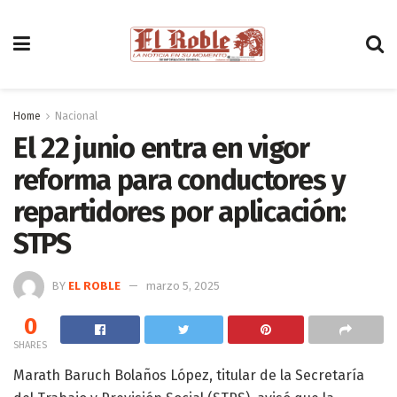
Home
Nacional
El 22 junio entra en vigor
reforma para conductores y
repartidores por aplicación:
STPS
BY
EL ROBLE
marzo 5, 2025
0
SHARES
Marath Baruch Bolaños López, titular de la Secretaría