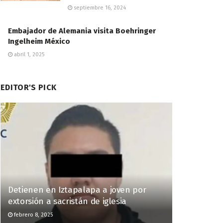
septiembre 16, 2024
Embajador de Alemania visita Boehringer
Ingelheim México
abril 1, 2025
EDITOR'S PICK
Detienen en Iztapalapa a joven por
extorsión a sacristán de iglesia
febrero 8, 2025