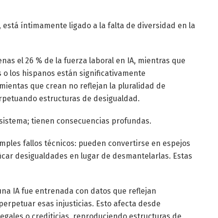
está íntimamente ligado a la falta de diversidad en la
as el 26 % de la fuerza laboral en IA, mientras que
 o los hispanos están significativamente
ientas que crean no reflejan la pluralidad de
erpetuando estructuras de desigualdad.
l sistema; tienen consecuencias profundas.
 simples fallos técnicos: pueden convertirse en espejos
icar desigualdades en lugar de desmantelarlas. Estas
una IA fue entrenada con datos que reflejan
perpetuar esas injusticias. Esto afecta desde
egales o crediticias, reproduciendo estructuras de