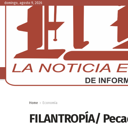
domingo, agosto 9, 2026
NACIONAL
C
Home
Economía
FILANTROPÍA/ Pecad