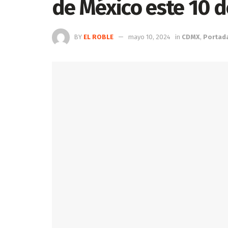
de México este 10 
BY
EL ROBLE
mayo 10, 2024
in
CDMX
,
Portad