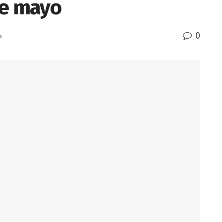
de mayo
0
a