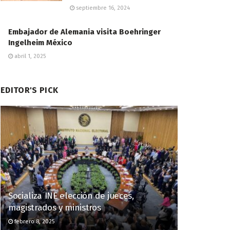
septiembre 16, 2024
Embajador de Alemania visita Boehringer
Ingelheim México
abril 1, 2025
EDITOR'S PICK
Socializa INE elección de jueces,
magistrados y ministros
febrero 8, 2025