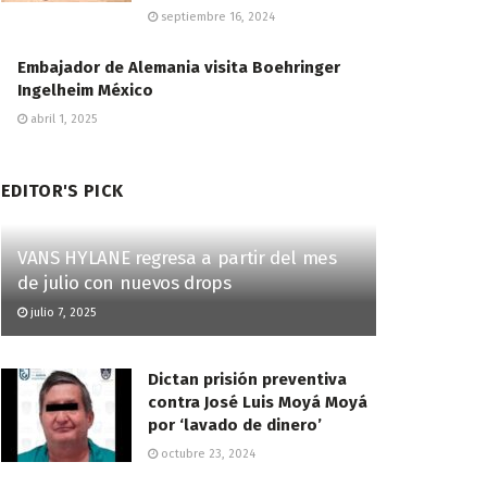
septiembre 16, 2024
Embajador de Alemania visita Boehringer
Ingelheim México
abril 1, 2025
EDITOR'S PICK
VANS HYLANE regresa a partir del mes
de julio con nuevos drops
julio 7, 2025
Dictan prisión preventiva
contra José Luis Moyá Moyá
por ‘lavado de dinero’
octubre 23, 2024