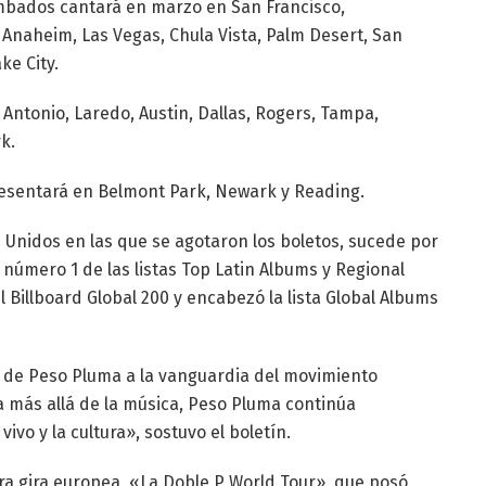
umbados cantará en marzo en San Francisco,
Anaheim, Las Vegas, Chula Vista, Palm Desert, San
ke City.
Antonio, Laredo, Austin, Dallas, Rogers, Tampa,
k.
resentará en Belmont Park, Newark y Reading.
s Unidos en las que se agotaron los boletos, sucede por
número 1 de las listas Top Latin Albums y Regional
l Billboard Global 200 y encabezó la lista Global Albums
l de Peso Pluma a la vanguardia del movimiento
ia más allá de la música, Peso Pluma continúa
vo y la cultura», sostuvo el boletín.
ra gira europea, «La Doble P World Tour», que posó