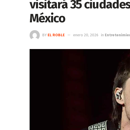
visitará 35 ciudades
México
BY
EL ROBLE
enero 20, 2026
in
Entretenimie