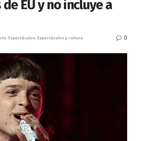
 de EU y no incluye a
0
nto
,
Espectáculos
,
Espectáculos y cultura