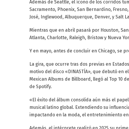
Además de Seattle, el ícono de los corridos t
Sacramento, Phoenix, San Bernardino, Fresno, 
José, Inglewood, Albuquerque, Denver, y Salt La
Mientras que en abril pasará por Houston, San 
Atlanta, Charlotte, Raleigh, Bristow y Nueva Yor
Y en mayo, antes de concluir en Chicago, se p
La gira, que ocurre tras dos previas en Estado
motivo del disco «DINASTÍA», que debutó en el 
Mexican Albums de Billboard, llegó al Top 10 de
de Spotify.
«El éxito del álbum consolida aún más el pape
musical latino global. Extendiendo su influenc
impactando en la moda, el entretenimiento en vi
Además, el intérprete realizó en 2025 su prime