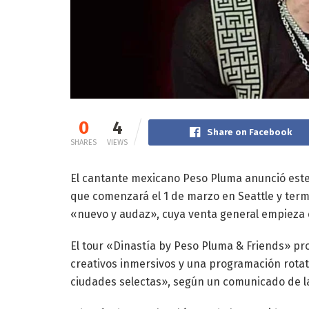
0
4
Share on Facebook
SHARES
VIEWS
El cantante mexicano Peso Pluma anunció este
que comenzará el 1 de marzo en Seattle y term
«nuevo y audaz», cuya venta general empieza e
El tour «Dinastía by Peso Pluma & Friends» pr
creativos inmersivos y una programación rotat
ciudades selectas», según un comunicado de la 